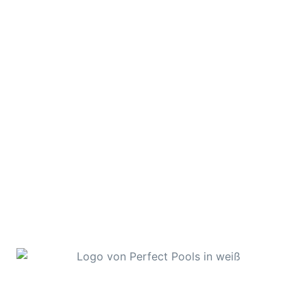
Alles rund ums Thema Swimmingpool in Kärnten, der
Steiermark und Bayern.