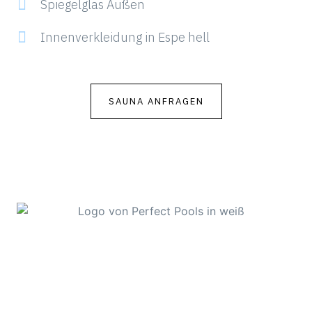
Spiegelglas Außen
Innenverkleidung in Espe hell
SAUNA ANFRAGEN
Alles rund ums Thema Swimmingpool in Kärnten, der
Steiermark und Bayern.