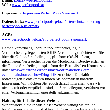
Email:
j.onzek@perfectpools.at
Web:
www.perfectpools.at
Impressum:
Impressum Perfect Pools Steiermark
Datenschutz:
www.perfectpools.gelo.at/datenschutzerklaerung-
perfect-pools-steiermark
AGB:
www.perfectpools.gelo.at/agb-perfect-pools-steiermark
Gemäß Verordnung über Online-Streitbeilegung in
Verbraucherangelegenheiten (ODR-Verordnung) möchten wir Sie
über die Online-Streitbeilegungsplattform (OS-Plattform)
informieren. Verbraucher haben die Möglichkeit, Beschwerden an
die Online Streitbeilegungsplattform der Europäischen Kommission
unter
https://ec.europa.eu/consumers/odr/main/index.cfm?
event=main.home2.show&lng=DE
zu richten. Die dafür
notwendigen Kontaktdaten finden Sie oberhalb in unserem
Impressum. Wir möchten Sie jedoch darauf hinweisen, dass wir
nicht bereit oder verpflichtet sind, an Streitbeilegungsverfahren vor
einer Verbraucherschlichtungsstelle teilzunehmen.
Haftung für Inhalte dieser Website
Wir entwickeln die Inhalte dieser Website ständig weiter und
bemühen uns korrekte und aktuelle Informationen bereitzustellen.