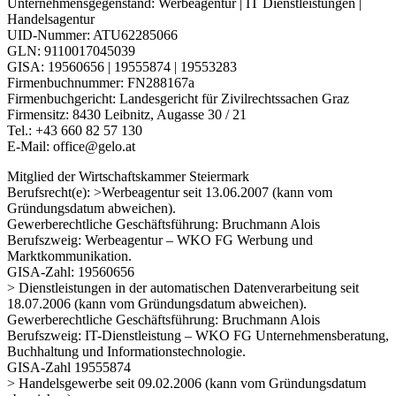
Unternehmensgegenstand: Werbeagentur | IT Dienstleistungen |
Handelsagentur
UID-Nummer: ATU62285066
GLN: 9110017045039
GISA: 19560656 | 19555874 | 19553283
Firmenbuchnummer: FN288167a
Firmenbuchgericht: Landesgericht für Zivilrechtssachen Graz
Firmensitz: 8430 Leibnitz, Augasse 30 / 21
Tel.: +43 660 82 57 130
E-Mail: office@gelo.at
Mitglied der Wirtschaftskammer Steiermark
Berufsrecht(e): >Werbeagentur seit 13.06.2007 (kann vom
Gründungsdatum abweichen).
Gewerberechtliche Geschäftsführung: Bruchmann Alois
Berufszweig: Werbeagentur – WKO FG Werbung und
Marktkommunikation.
GISA-Zahl: 19560656
> Dienstleistungen in der automatischen Datenverarbeitung seit
18.07.2006 (kann vom Gründungsdatum abweichen).
Gewerberechtliche Geschäftsführung: Bruchmann Alois
Berufszweig: IT-Dienstleistung – WKO FG Unternehmensberatung,
Buchhaltung und Informationstechnologie.
GISA-Zahl 19555874
> Handelsgewerbe seit 09.02.2006 (kann vom Gründungsdatum